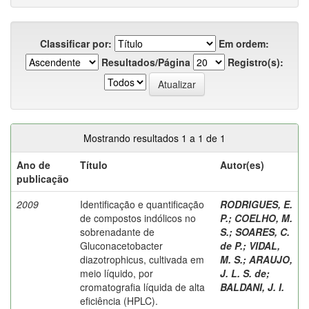
Classificar por:
Em ordem:
Resultados/Página
Registro(s):
Mostrando resultados 1 a 1 de 1
Ano de
Título
Autor(es)
publicação
2009
Identificação e quantificação
RODRIGUES, E.
de compostos indólicos no
P.
;
COELHO, M.
sobrenadante de
S.
;
SOARES, C.
Gluconacetobacter
de P.
;
VIDAL,
diazotrophicus, cultivada em
M. S.
;
ARAUJO,
meio líquido, por
J. L. S. de
;
cromatografia líquida de alta
BALDANI, J. I.
eficiência (HPLC).