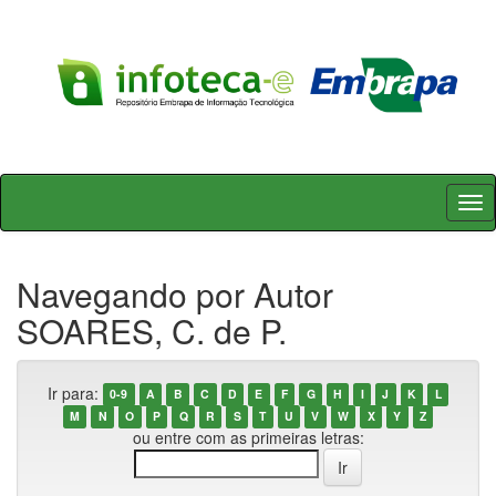
Skip
navigation
Navegando por Autor
SOARES, C. de P.
Ir para:
0-9
A
B
C
D
E
F
G
H
I
J
K
L
M
N
O
P
Q
R
S
T
U
V
W
X
Y
Z
ou entre com as primeiras letras: