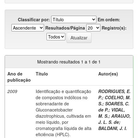
Classificar por:
Em ordem:
Resultados/Página
Registro(s):
Mostrando resultados 1 a 1 de 1
Ano de
Título
Autor(es)
publicação
2009
Identificação e quantificação
RODRIGUES, E.
de compostos indólicos no
P.
;
COELHO, M.
sobrenadante de
S.
;
SOARES, C.
Gluconacetobacter
de P.
;
VIDAL,
diazotrophicus, cultivada em
M. S.
;
ARAUJO,
meio líquido, por
J. L. S. de
;
cromatografia líquida de alta
BALDANI, J. I.
eficiência (HPLC).