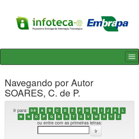
Skip
navigation
Navegando por Autor
SOARES, C. de P.
Ir para:
0-9
A
B
C
D
E
F
G
H
I
J
K
L
M
N
O
P
Q
R
S
T
U
V
W
X
Y
Z
ou entre com as primeiras letras: