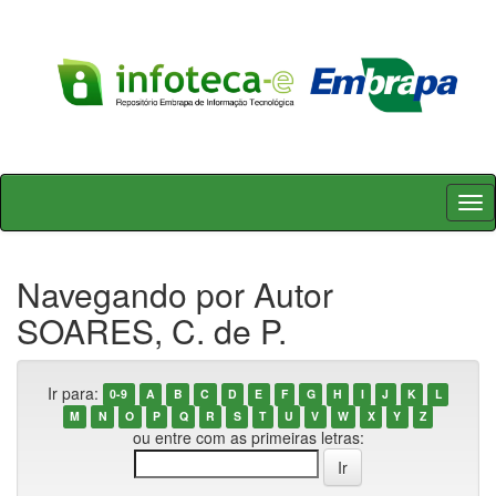
Skip
navigation
Navegando por Autor
SOARES, C. de P.
Ir para:
0-9
A
B
C
D
E
F
G
H
I
J
K
L
M
N
O
P
Q
R
S
T
U
V
W
X
Y
Z
ou entre com as primeiras letras: