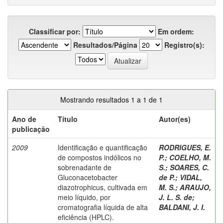
Classificar por:
Em ordem:
Resultados/Página
Registro(s):
Mostrando resultados 1 a 1 de 1
Ano de
Título
Autor(es)
publicação
2009
Identificação e quantificação
RODRIGUES, E.
de compostos indólicos no
P.
;
COELHO, M.
sobrenadante de
S.
;
SOARES, C.
Gluconacetobacter
de P.
;
VIDAL,
diazotrophicus, cultivada em
M. S.
;
ARAUJO,
meio líquido, por
J. L. S. de
;
cromatografia líquida de alta
BALDANI, J. I.
eficiência (HPLC).