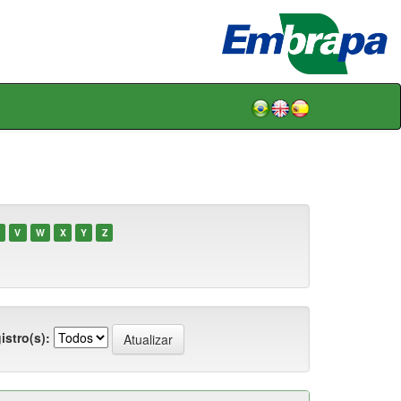
V
W
X
Y
Z
istro(s):