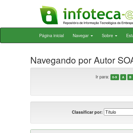
Skip
Página inicial
Navegar
Sobre
Est
navigation
Navegando por Autor SOA
Ir para:
0-9
A
B
Classificar por: