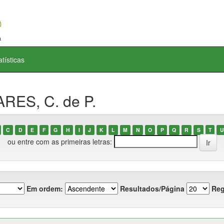
atísticas
RES, C. de P.
C
D
E
F
G
H
I
J
K
L
M
N
O
P
Q
R
S
T
U
ou entre com as primeiras letras:
Em ordem:
Resultados/Página
Reg