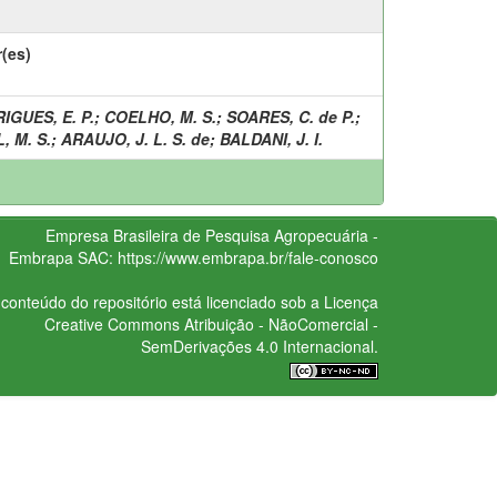
(es)
IGUES, E. P.
;
COELHO, M. S.
;
SOARES, C. de P.
;
, M. S.
;
ARAUJO, J. L. S. de
;
BALDANI, J. I.
Empresa Brasileira de Pesquisa Agropecuária -
Embrapa
SAC:
https://www.embrapa.br/fale-conosco
conteúdo do repositório está licenciado sob a Licença
Creative Commons
Atribuição - NãoComercial -
SemDerivações 4.0 Internacional.