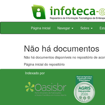
Skip
Página inicial
Navegar
Sobre
Est
navigation
Não há documentos
Não há documentos disponíveis no repositório de acor
Página inicial do repositório
Indexado por