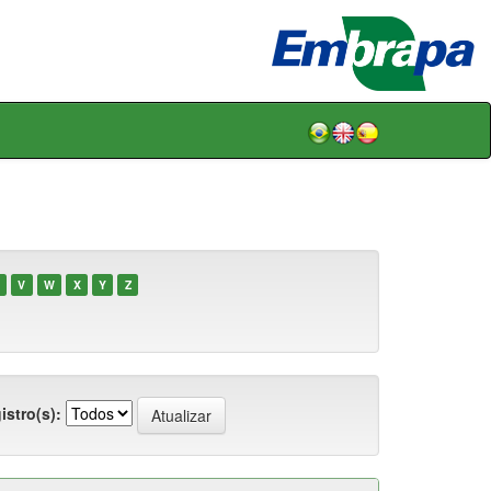
V
W
X
Y
Z
istro(s):