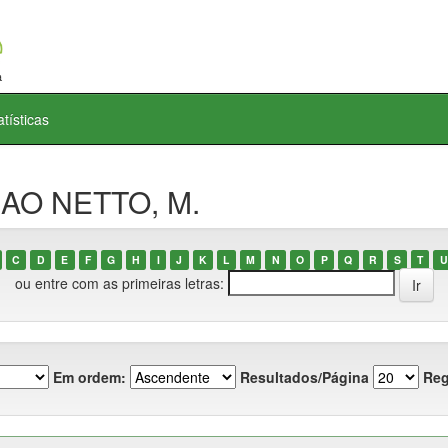
atísticas
MAO NETTO, M.
C
D
E
F
G
H
I
J
K
L
M
N
O
P
Q
R
S
T
U
ou entre com as primeiras letras:
Em ordem:
Resultados/Página
Reg