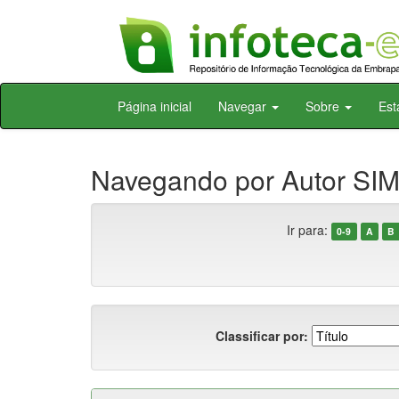
Skip
Página inicial
Navegar
Sobre
Est
navigation
Navegando por Autor SI
Ir para:
0-9
A
B
Classificar por: