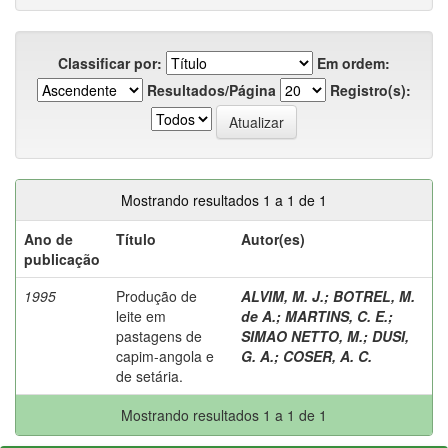
Classificar por:
Em ordem:
Resultados/Página
Registro(s):
Mostrando resultados 1 a 1 de 1
Ano de
Título
Autor(es)
publicação
1995
Produção de
ALVIM, M. J.
;
BOTREL, M.
leite em
de A.
;
MARTINS, C. E.
;
pastagens de
SIMAO NETTO, M.
;
DUSI,
capim-angola e
G. A.
;
COSER, A. C.
de setária.
Mostrando resultados 1 a 1 de 1