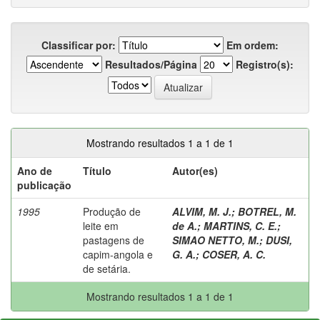
Classificar por:
Em ordem:
Resultados/Página
Registro(s):
Mostrando resultados 1 a 1 de 1
Ano de
Título
Autor(es)
publicação
1995
Produção de
ALVIM, M. J.
;
BOTREL, M.
leite em
de A.
;
MARTINS, C. E.
;
pastagens de
SIMAO NETTO, M.
;
DUSI,
capim-angola e
G. A.
;
COSER, A. C.
de setária.
Mostrando resultados 1 a 1 de 1