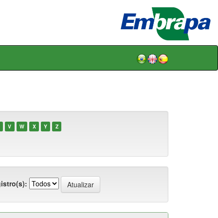
V
W
X
Y
Z
istro(s):