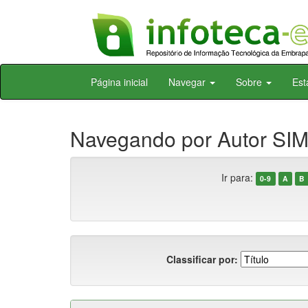
Skip
Página inicial
Navegar
Sobre
Est
navigation
Navegando por Autor SI
Ir para:
0-9
A
B
Classificar por: