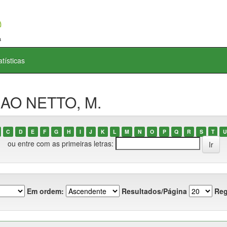
atísticas
MAO NETTO, M.
C
D
E
F
G
H
I
J
K
L
M
N
O
P
Q
R
S
T
U
ou entre com as primeiras letras:
Em ordem:
Resultados/Página
Reg