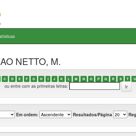
atísticas
MAO NETTO, M.
C
D
E
F
G
H
I
J
K
L
M
N
O
P
Q
R
S
T
U
ou entre com as primeiras letras:
Em ordem:
Resultados/Página
Reg