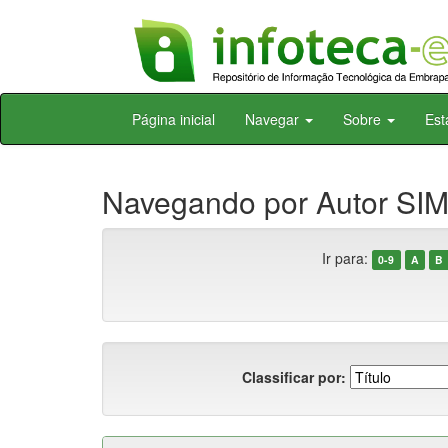
Skip
Página inicial
Navegar
Sobre
Est
navigation
Navegando por Autor SI
Ir para:
0-9
A
B
Classificar por: