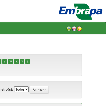
V
W
X
Y
Z
istro(s):