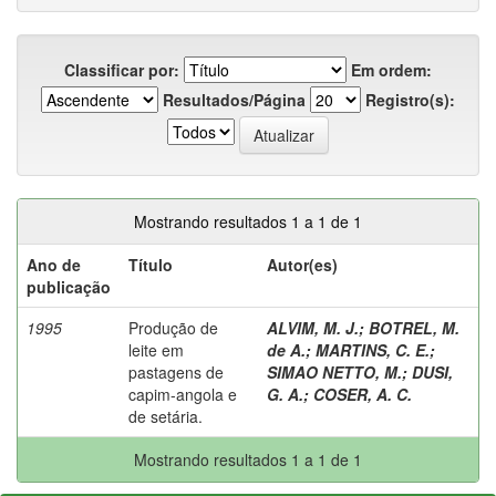
Classificar por:
Em ordem:
Resultados/Página
Registro(s):
Mostrando resultados 1 a 1 de 1
Ano de
Título
Autor(es)
publicação
1995
Produção de
ALVIM, M. J.
;
BOTREL, M.
leite em
de A.
;
MARTINS, C. E.
;
pastagens de
SIMAO NETTO, M.
;
DUSI,
capim-angola e
G. A.
;
COSER, A. C.
de setária.
Mostrando resultados 1 a 1 de 1