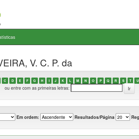
atísticas
EIRA, V. C. P. da
C
D
E
F
G
H
I
J
K
L
M
N
O
P
Q
R
S
T
U
ou entre com as primeiras letras:
Em ordem:
Resultados/Página
Reg