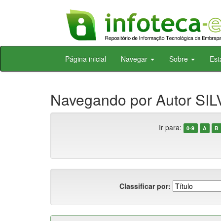
Skip
Página inicial
Navegar
Sobre
Est
navigation
Navegando por Autor SILV
Ir para:
0-9
A
B
Classificar por: