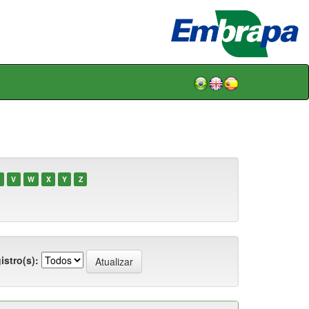
V
W
X
Y
Z
istro(s):