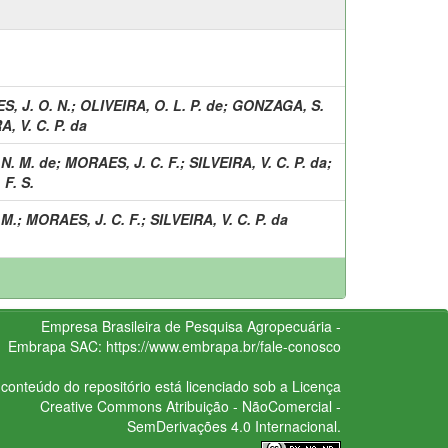
, J. O. N.
;
OLIVEIRA, O. L. P. de
;
GONZAGA, S.
A, V. C. P. da
N. M. de
;
MORAES, J. C. F.
;
SILVEIRA, V. C. P. da
;
F. S.
 M.
;
MORAES, J. C. F.
;
SILVEIRA, V. C. P. da
Empresa Brasileira de Pesquisa Agropecuária -
Embrapa
SAC:
https://www.embrapa.br/fale-conosco
conteúdo do repositório está licenciado sob a Licença
Creative Commons
Atribuição - NãoComercial -
SemDerivações 4.0 Internacional.