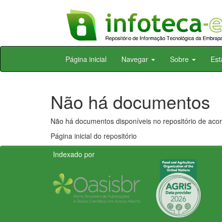
Skip
Página inicial
Navegar
Sobre
Est
navigation
Não há documentos
Não há documentos disponíveis no repositório de acor
Página inicial do repositório
Indexado por