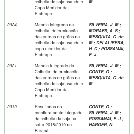
colheita de soja usando o
M.
Copo Medidor da
Embrapa.
2024
Manejo integrado da
SILVEIRA, J. M.
;
colheita: determinação
MORAES, A. S.
;
das perdas de grãos na
MESQUITA, C. de
colheita de soja usando o
M.
;
DELALIBERA,
copo medidor da
H. C.
;
POSSAMAI,
Embrapa.
E. J.
2021
Manejo Integrado da
SILVEIRA, J. M.
;
Colheita: determinação
CONTE, O.
;
das perdas de grãos na
MESQUITA, C. de
colheita de soja usando o
M.
Copo Medidor da
Embrapa.
2019
Resultados do
CONTE, O.
;
monitoramento integrado
SILVEIRA, J. M.
;
da colheita da soja na
POSSAMAI, E. J.
;
safra 2018/2019 no
HARGER, N.
Paraná.