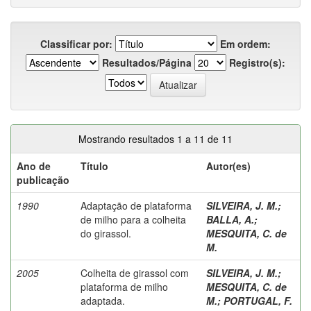
Classificar por:
Em ordem:
Resultados/Página
Registro(s):
Mostrando resultados 1 a 11 de 11
Ano de
Título
Autor(es)
publicação
1990
Adaptação de plataforma
SILVEIRA, J. M.
;
de milho para a colheita
BALLA, A.
;
do girassol.
MESQUITA, C. de
M.
2005
Colheita de girassol com
SILVEIRA, J. M.
;
plataforma de milho
MESQUITA, C. de
adaptada.
M.
;
PORTUGAL, F.