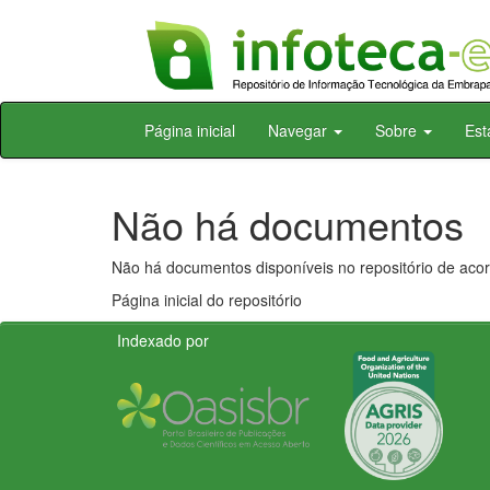
Skip
Página inicial
Navegar
Sobre
Est
navigation
Não há documentos
Não há documentos disponíveis no repositório de acor
Página inicial do repositório
Indexado por