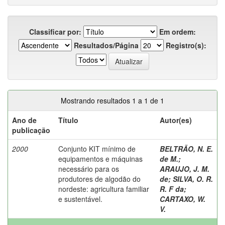
Classificar por:
Em ordem:
Resultados/Página
Registro(s):
Mostrando resultados 1 a 1 de 1
Ano de
Título
Autor(es)
publicação
2000
Conjunto KIT mínimo de
BELTRÃO, N. E.
equipamentos e máquinas
de M.
;
necessário para os
ARAUJO, J. M.
produtores de algodão do
de
;
SILVA, O. R.
nordeste: agricultura familiar
R. F da
;
e sustentável.
CARTAXO, W.
V.