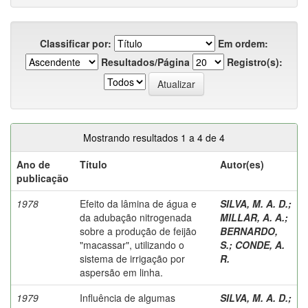
Classificar por:
Em ordem:
Resultados/Página
Registro(s):
Mostrando resultados 1 a 4 de 4
Ano de
Título
Autor(es)
publicação
1978
Efeito da lâmina de água e
SILVA, M. A. D.
;
da adubação nitrogenada
MILLAR, A. A.
;
sobre a produção de feijão
BERNARDO,
"macassar", utilizando o
S.
;
CONDE, A.
sistema de irrigação por
R.
aspersão em linha.
1979
Influência de algumas
SILVA, M. A. D.
;