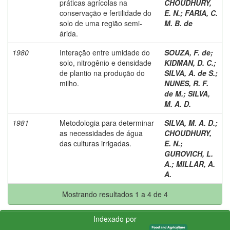
práticas agrícolas na
CHOUDHURY,
conservação e fertilidade do
E. N.
;
FARIA, C.
solo de uma região semi-
M. B. de
árida.
1980
Interação entre umidade do
SOUZA, F. de
;
solo, nitrogênio e densidade
KIDMAN, D. C.
;
de plantio na produção do
SILVA, A. de S.
;
milho.
NUNES, R. F.
de M.
;
SILVA,
M. A. D.
1981
Metodologia para determinar
SILVA, M. A. D.
;
as necessidades de água
CHOUDHURY,
das culturas irrigadas.
E. N.
;
GUROVICH, L.
A.
;
MILLAR, A.
A.
Mostrando resultados 1 a 4 de 4
Indexado por