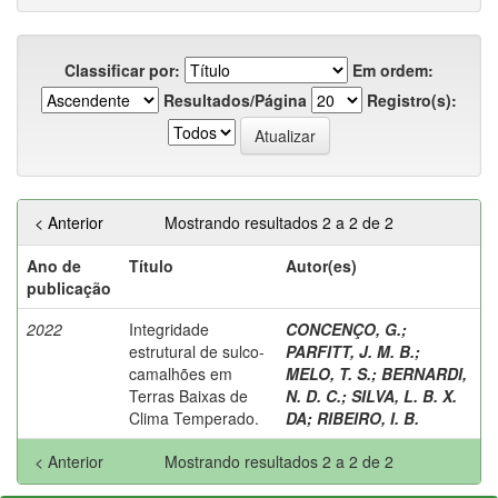
Classificar por:
Em ordem:
Resultados/Página
Registro(s):
< Anterior
Mostrando resultados 2 a 2 de 2
Ano de
Título
Autor(es)
publicação
2022
Integridade
CONCENÇO, G.
;
estrutural de sulco-
PARFITT, J. M. B.
;
camalhões em
MELO, T. S.
;
BERNARDI,
Terras Baixas de
N. D. C.
;
SILVA, L. B. X.
Clima Temperado.
DA
;
RIBEIRO, I. B.
< Anterior
Mostrando resultados 2 a 2 de 2