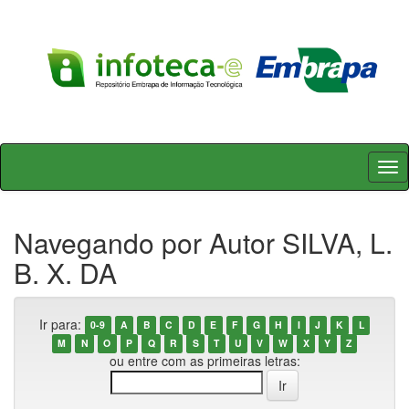
Skip
navigation
Navegando por Autor SILVA, L.
B. X. DA
Ir para:
0-9
A
B
C
D
E
F
G
H
I
J
K
L
M
N
O
P
Q
R
S
T
U
V
W
X
Y
Z
ou entre com as primeiras letras: