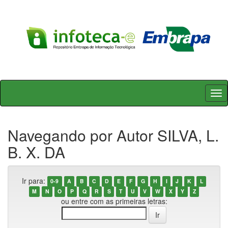
Skip
navigation
Navegando por Autor SILVA, L.
B. X. DA
Ir para:
0-9
A
B
C
D
E
F
G
H
I
J
K
L
M
N
O
P
Q
R
S
T
U
V
W
X
Y
Z
ou entre com as primeiras letras: