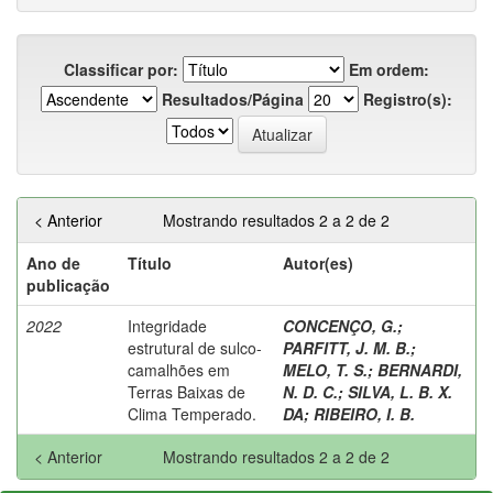
Classificar por:
Em ordem:
Resultados/Página
Registro(s):
< Anterior
Mostrando resultados 2 a 2 de 2
Ano de
Título
Autor(es)
publicação
2022
Integridade
CONCENÇO, G.
;
estrutural de sulco-
PARFITT, J. M. B.
;
camalhões em
MELO, T. S.
;
BERNARDI,
Terras Baixas de
N. D. C.
;
SILVA, L. B. X.
Clima Temperado.
DA
;
RIBEIRO, I. B.
< Anterior
Mostrando resultados 2 a 2 de 2