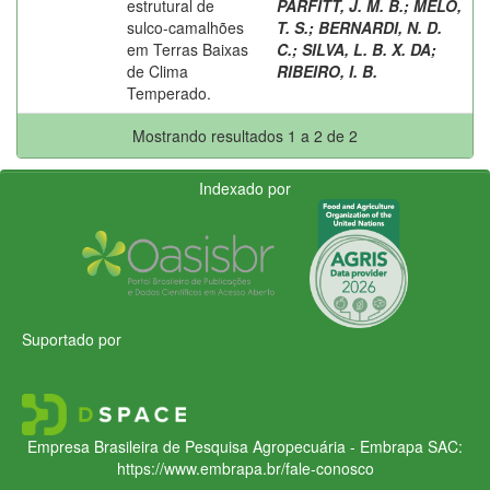
estrutural de
PARFITT, J. M. B.
;
MELO,
sulco-camalhões
T. S.
;
BERNARDI, N. D.
em Terras Baixas
C.
;
SILVA, L. B. X. DA
;
de Clima
RIBEIRO, I. B.
Temperado.
Mostrando resultados 1 a 2 de 2
Indexado por
Suportado por
Empresa Brasileira de Pesquisa Agropecuária - Embrapa
SAC:
https://www.embrapa.br/fale-conosco