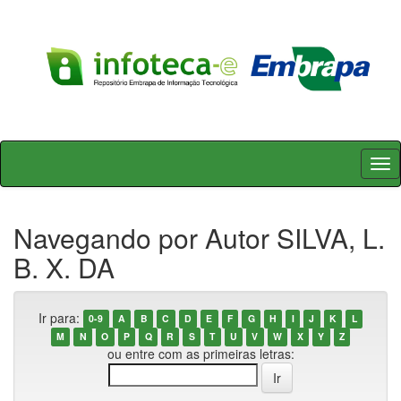
Skip
navigation
Navegando por Autor SILVA, L.
B. X. DA
Ir para:
0-9
A
B
C
D
E
F
G
H
I
J
K
L
M
N
O
P
Q
R
S
T
U
V
W
X
Y
Z
ou entre com as primeiras letras: