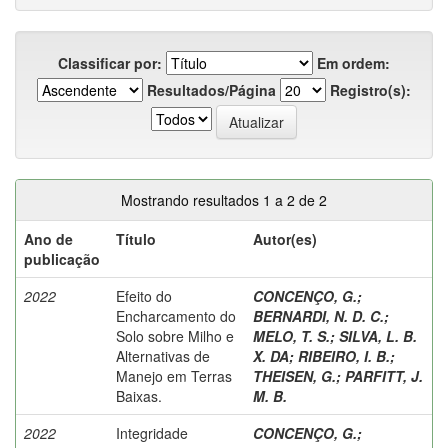
Classificar por:
Em ordem:
Resultados/Página
Registro(s):
Mostrando resultados 1 a 2 de 2
Ano de
Título
Autor(es)
publicação
2022
Efeito do
CONCENÇO, G.
;
Encharcamento do
BERNARDI, N. D. C.
;
Solo sobre Milho e
MELO, T. S.
;
SILVA, L. B.
Alternativas de
X. DA
;
RIBEIRO, I. B.
;
Manejo em Terras
THEISEN, G.
;
PARFITT, J.
Baixas.
M. B.
2022
Integridade
CONCENÇO, G.
;