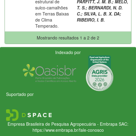
estrutural de
PARFITT, J. M. B.
;
MELO,
sulco-camalhões
T. S.
;
BERNARDI, N. D.
em Terras Baixas
C.
;
SILVA, L. B. X. DA
;
de Clima
RIBEIRO, I. B.
Temperado.
Mostrando resultados 1 a 2 de 2
Indexado por
Suportado por
Empresa Brasileira de Pesquisa Agropecuária - Embrapa
SAC:
https://www.embrapa.br/fale-conosco