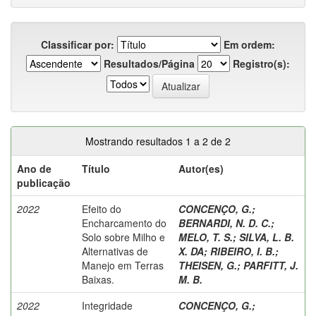
Classificar por:
Em ordem:
Resultados/Página
Registro(s):
Mostrando resultados 1 a 2 de 2
Ano de
Título
Autor(es)
publicação
2022
Efeito do
CONCENÇO, G.
;
Encharcamento do
BERNARDI, N. D. C.
;
Solo sobre Milho e
MELO, T. S.
;
SILVA, L. B.
Alternativas de
X. DA
;
RIBEIRO, I. B.
;
Manejo em Terras
THEISEN, G.
;
PARFITT, J.
Baixas.
M. B.
2022
Integridade
CONCENÇO, G.
;