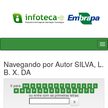
Skip
navigation
Navegando por Autor SILVA, L.
B. X. DA
Ir para:
0-9
A
B
C
D
E
F
G
H
I
J
K
L
M
N
O
P
Q
R
S
T
U
V
W
X
Y
Z
ou entre com as primeiras letras: