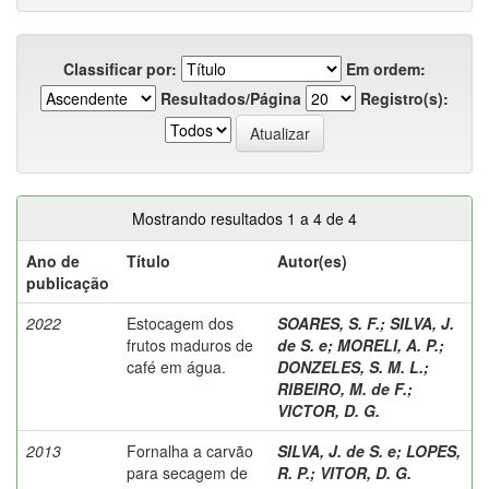
Classificar por:
Em ordem:
Resultados/Página
Registro(s):
Mostrando resultados 1 a 4 de 4
Ano de
Título
Autor(es)
publicação
2022
Estocagem dos
SOARES, S. F.
;
SILVA, J.
frutos maduros de
de S. e
;
MORELI, A. P.
;
café em água.
DONZELES, S. M. L.
;
RIBEIRO, M. de F.
;
VICTOR, D. G.
2013
Fornalha a carvão
SILVA, J. de S. e
;
LOPES,
para secagem de
R. P.
;
VITOR, D. G.