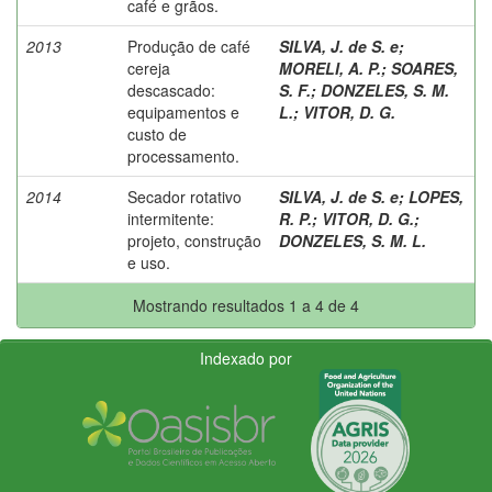
café e grãos.
2013
Produção de café
SILVA, J. de S. e
;
cereja
MORELI, A. P.
;
SOARES,
descascado:
S. F.
;
DONZELES, S. M.
equipamentos e
L.
;
VITOR, D. G.
custo de
processamento.
2014
Secador rotativo
SILVA, J. de S. e
;
LOPES,
intermitente:
R. P.
;
VITOR, D. G.
;
projeto, construção
DONZELES, S. M. L.
e uso.
Mostrando resultados 1 a 4 de 4
Indexado por