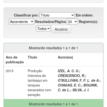
Classificar por:
Em ordem:
Resultados/Página
Registro(s):
Mostrando resultados 1 a 1 de 1
Ano de
Título
Autor(es)
publicação
2013
Produção
IZEL, A. C. U.
;
intensiva de
CRESCENCIO, R.
;
tambaqui em
O'SULLIVAN, F. F. L. de A.
;
tanques
CHAGAS, E. C.
;
BOIJINK,
escavados com
C. de L.
;
SILVA, J. I.
aeração.
Mostrando resultados 1 a 1 de 1