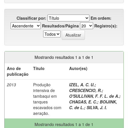
Classificar por:
Em ordem:
Resultados/Página
Registro(s):
Mostrando resultados 1 a 1 de 1
Ano de
Título
Autor(es)
publicação
2013
Produção
IZEL, A. C. U.
;
intensiva de
CRESCENCIO, R.
;
tambaqui em
O'SULLIVAN, F. F. L. de A.
;
tanques
CHAGAS, E. C.
;
BOIJINK,
escavados com
C. de L.
;
SILVA, J. I.
aeração.
Mostrando resultados 1 a 1 de 1