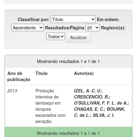
Classificar por:
Em ordem:
Resultados/Página
Registro(s):
Mostrando resultados 1 a 1 de 1
Ano de
Título
Autor(es)
publicação
2013
Produção
IZEL, A. C. U.
;
intensiva de
CRESCENCIO, R.
;
tambaqui em
O'SULLIVAN, F. F. L. de A.
;
tanques
CHAGAS, E. C.
;
BOIJINK,
escavados com
C. de L.
;
SILVA, J. I.
aeração.
Mostrando resultados 1 a 1 de 1