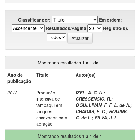
Classificar por:
Em ordem:
Resultados/Página
Registro(s):
Mostrando resultados 1 a 1 de 1
Ano de
Título
Autor(es)
publicação
2013
Produção
IZEL, A. C. U.
;
intensiva de
CRESCENCIO, R.
;
tambaqui em
O'SULLIVAN, F. F. L. de A.
;
tanques
CHAGAS, E. C.
;
BOIJINK,
escavados com
C. de L.
;
SILVA, J. I.
aeração.
Mostrando resultados 1 a 1 de 1