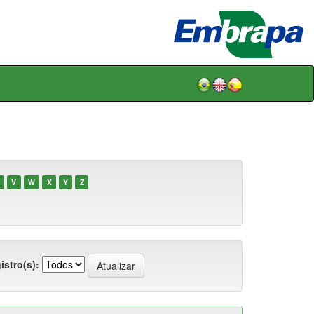
V
W
X
Y
Z
istro(s):