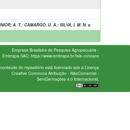
IOR, A. T.
;
CAMARGO, U. A.
;
SILVA, I. M. N. e.
Empresa Brasileira de Pesquisa Agropecuária -
Embrapa
SAC:
https://www.embrapa.br/fale-conosco
conteúdo do repositório está licenciado sob a Licença
Creative Commons
Atribuição - NãoComercial -
SemDerivações 4.0 Internacional.