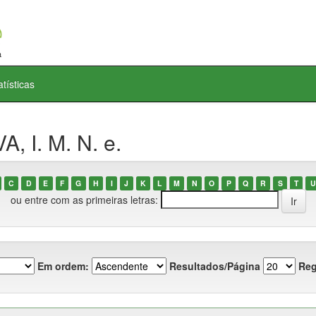
atísticas
, I. M. N. e.
C
D
E
F
G
H
I
J
K
L
M
N
O
P
Q
R
S
T
U
ou entre com as primeiras letras:
Em ordem:
Resultados/Página
Reg