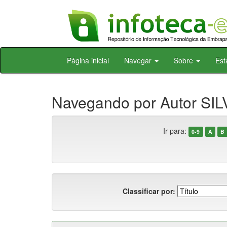
Skip
Página inicial
Navegar
Sobre
Est
navigation
Navegando por Autor SILVA
Ir para:
0-9
A
B
Classificar por: