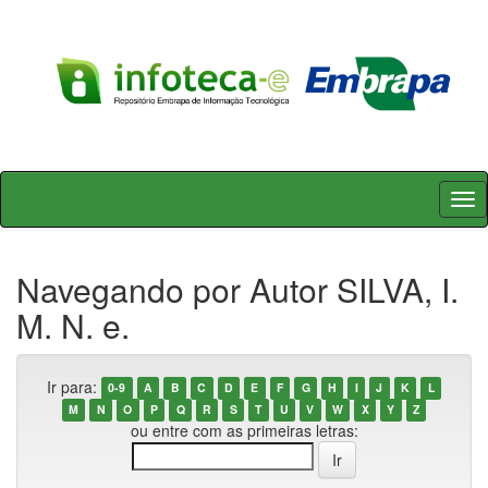
Skip
navigation
Navegando por Autor SILVA, I.
M. N. e.
Ir para:
0-9
A
B
C
D
E
F
G
H
I
J
K
L
M
N
O
P
Q
R
S
T
U
V
W
X
Y
Z
ou entre com as primeiras letras: