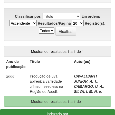
Classificar por:
Em ordem:
Resultados/Página
Registro(s):
Mostrando resultados 1 a 1 de 1
Ano de
Título
Autor(es)
publicação
2006
Produção de uva
CAVALCANTI
apirênica variedade
JUNIOR, A. T.
;
crimson seedless na
CAMARGO, U. A.
;
Região do Apodi.
SILVA, I. M. N. e.
Mostrando resultados 1 a 1 de 1
Indexado por