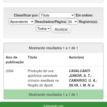
Classificar por:
Em ordem:
Resultados/Página
Registro(s):
Mostrando resultados 1 a 1 de 1
Ano de
Título
Autor(es)
publicação
2006
Produção de uva
CAVALCANTI
apirênica variedade
JUNIOR, A. T.
;
crimson seedless na
CAMARGO, U. A.
;
Região do Apodi.
SILVA, I. M. N. e.
Mostrando resultados 1 a 1 de 1
Indexado por