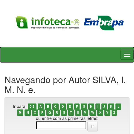
Skip
navigation
Navegando por Autor SILVA, I.
M. N. e.
Ir para:
0-9
A
B
C
D
E
F
G
H
I
J
K
L
M
N
O
P
Q
R
S
T
U
V
W
X
Y
Z
ou entre com as primeiras letras: