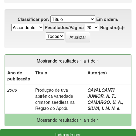
Classificar por:
Em ordem:
Resultados/Página
Registro(s):
Mostrando resultados 1 a 1 de 1
Ano de
Título
Autor(es)
publicação
2006
Produção de uva
CAVALCANTI
apirênica variedade
JUNIOR, A. T.
;
crimson seedless na
CAMARGO, U. A.
;
Região do Apodi.
SILVA, I. M. N. e.
Mostrando resultados 1 a 1 de 1
Indexado por