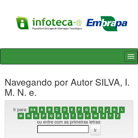
Skip
navigation
Navegando por Autor SILVA, I.
M. N. e.
Ir para:
0-9
A
B
C
D
E
F
G
H
I
J
K
L
M
N
O
P
Q
R
S
T
U
V
W
X
Y
Z
ou entre com as primeiras letras: