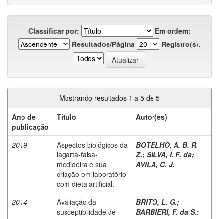
Classificar por:
Em ordem:
Resultados/Página
Registro(s):
Mostrando resultados 1 a 5 de 5
Ano de
Título
Autor(es)
publicação
2019
Aspectos biológicos da
BOTELHO, A. B. R.
lagarta-falsa-
Z.
;
SILVA, I. F. da
;
medideira e sua
AVILA, C. J.
criação em laboratório
com dieta artificial.
2014
Avaliação da
BRITO, L. G.
;
susceptibilidade de
BARBIERI, F. da S.
;