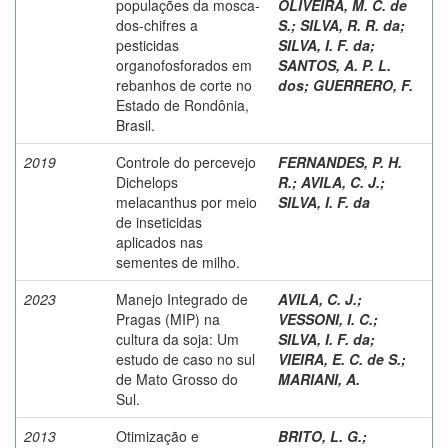
populações da mosca-
OLIVEIRA, M. C. de
dos-chifres a
S.
;
SILVA, R. R. da
;
pesticidas
SILVA, I. F. da
;
organofosforados em
SANTOS, A. P. L.
rebanhos de corte no
dos
;
GUERRERO, F.
Estado de Rondônia,
Brasil.
2019
Controle do percevejo
FERNANDES, P. H.
Dichelops
R.
;
AVILA, C. J.
;
melacanthus por meio
SILVA, I. F. da
de inseticidas
aplicados nas
sementes de milho.
2023
Manejo Integrado de
AVILA, C. J.
;
Pragas (MIP) na
VESSONI, I. C.
;
cultura da soja: Um
SILVA, I. F. da
;
estudo de caso no sul
VIEIRA, E. C. de S.
;
de Mato Grosso do
MARIANI, A.
Sul.
2013
Otimização e
BRITO, L. G.
;