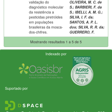
validação do
OLIVEIRA, M. C. de
diagnóstico molecular
S.
;
BARBIERI, F. da
da resistência a
S.
;
IBELLI, A. M. G.
;
pesticidas piretróides
SILVA, I. F. da
;
em populações
SANTOS, A. P. L.
brasileiras da mosca-
dos
;
SILVA, R. R. da
;
dos-chifres.
GUERRERO, F.
Mostrando resultados 1 a 5 de 5
Indexado por
Suportado por