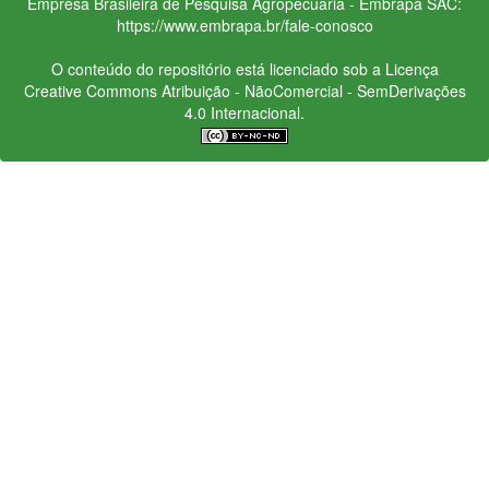
Empresa Brasileira de Pesquisa Agropecuária - Embrapa
SAC:
https://www.embrapa.br/fale-conosco
O conteúdo do repositório está licenciado sob a Licença
Creative Commons
Atribuição - NãoComercial - SemDerivações
4.0 Internacional.