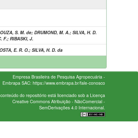
OUZA, S. M. de
;
DRUMOND, M. A.
;
SILVA, H. D.
. F.
;
RIBASKI, J.
OSTA, E. R. O.
;
SILVA, H. D. da
Empresa Brasileira de Pesquisa Agropecuária -
Embrapa
SAC:
https://www.embrapa.br/fale-conosco
conteúdo do repositório está licenciado sob a Licença
Creative Commons
Atribuição - NãoComercial -
SemDerivações 4.0 Internacional.