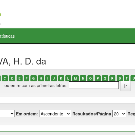
atísticas
A, H. D. da
C
D
E
F
G
H
I
J
K
L
M
N
O
P
Q
R
S
T
U
ou entre com as primeiras letras:
Em ordem:
Resultados/Página
Reg