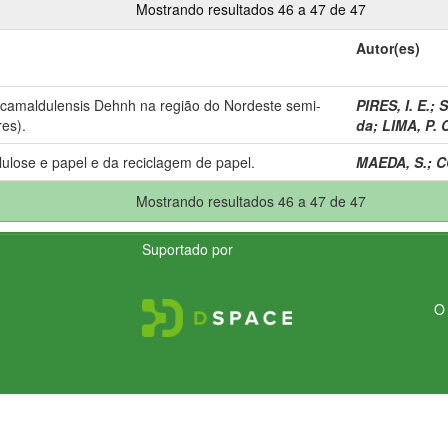
Mostrando resultados 46 a 47 de 47
Autor(es)
 camaldulensis Dehnh na região do Nordeste semi-
PIRES, I. E.
;
S
res).
da
;
LIMA, P. C
lulose e papel e da reciclagem de papel.
MAEDA, S.
;
C
Mostrando resultados 46 a 47 de 47
Suportado por
O 