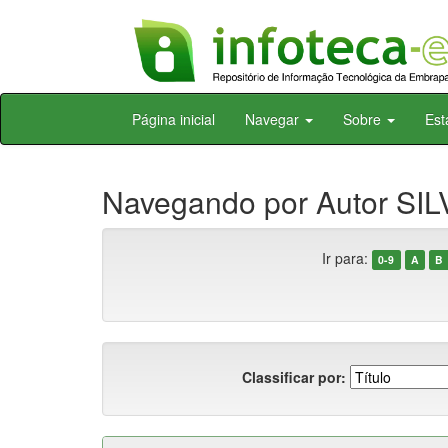
Skip
Página inicial
Navegar
Sobre
Est
navigation
Navegando por Autor SILV
Ir para:
0-9
A
B
Classificar por: