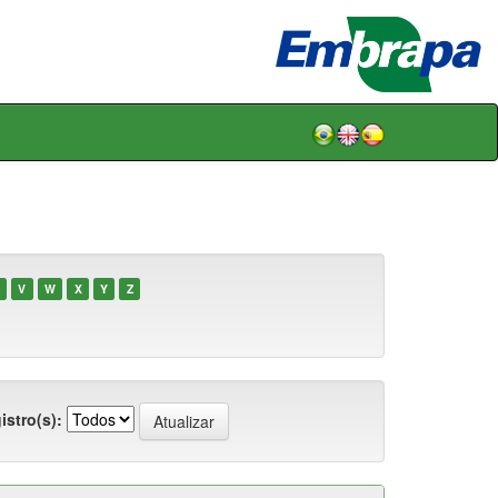
V
W
X
Y
Z
istro(s):