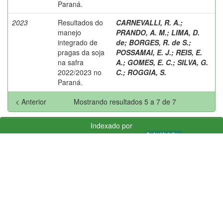
Paraná.
2023
Resultados do
CARNEVALLI, R. A.
;
manejo
PRANDO, A. M.
;
LIMA, D.
integrado de
de
;
BORGES, R. de S.
;
pragas da soja
POSSAMAI, E. J.
;
REIS, E.
na safra
A.
;
GOMES, E. C.
;
SILVA, G.
2022/2023 no
C.
;
ROGGIA, S.
Paraná.
< Anterior
Mostrando resultados 5 a 7 de 7
Indexado por
Suportado por