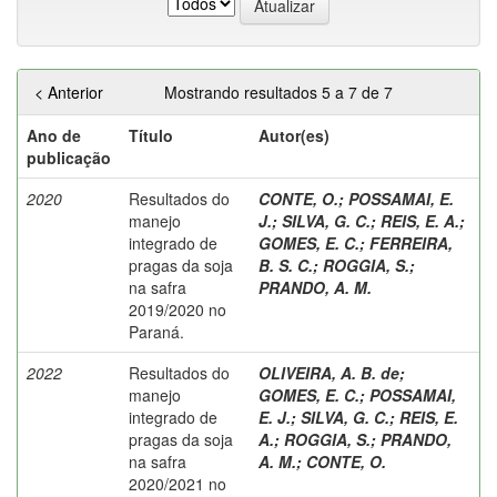
< Anterior
Mostrando resultados 5 a 7 de 7
Ano de
Título
Autor(es)
publicação
2020
Resultados do
CONTE, O.
;
POSSAMAI, E.
manejo
J.
;
SILVA, G. C.
;
REIS, E. A.
;
integrado de
GOMES, E. C.
;
FERREIRA,
pragas da soja
B. S. C.
;
ROGGIA, S.
;
na safra
PRANDO, A. M.
2019/2020 no
Paraná.
2022
Resultados do
OLIVEIRA, A. B. de
;
manejo
GOMES, E. C.
;
POSSAMAI,
integrado de
E. J.
;
SILVA, G. C.
;
REIS, E.
pragas da soja
A.
;
ROGGIA, S.
;
PRANDO,
na safra
A. M.
;
CONTE, O.
2020/2021 no