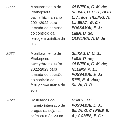
2022
Monitoramento de
OLIVEIRA, G. M. de
;
Phakopsora
SEIXAS, C. D. S.
;
REIS,
pachyrhizi na safra
E. A. dos
;
HELING, A.
2021/2022 para
L.
;
SILVA, G. C.
;
tomada de decisão
POSSAMAI, E. J.
;
do controle da
LIMA, D. de
;
ferrugem-asiática da
OLIVEIRA, A. B. de
soja.
2023
Monitoramento de
SEIXAS, C. D. S.
;
Phakopsora
LIMA, D. de
;
pachyrhizi na safra
OLIVEIRA, G. M. de
;
2022/2023 para
HELING, A. L.
;
tomada de decisão
POSSAMAI, E. J.
;
do controle da
REIS, E. A. dos
;
ferrugem-asiática da
SILVA, G. C.
soja.
2020
Resultados do
CONTE, O.
;
manejo integrado de
POSSAMAI, E. J.
;
pragas da soja na
SILVA, G. C.
;
REIS, E.
safra 2019/2020 no
A.
;
GOMES, E. C.
;