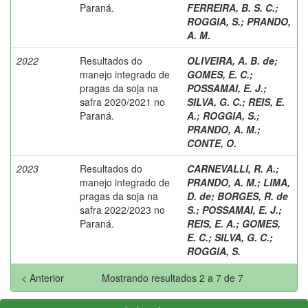
Paraná.
FERREIRA, B. S. C.
;
ROGGIA, S.
;
PRANDO,
A. M.
2022
Resultados do
OLIVEIRA, A. B. de
;
manejo integrado de
GOMES, E. C.
;
pragas da soja na
POSSAMAI, E. J.
;
safra 2020/2021 no
SILVA, G. C.
;
REIS, E.
Paraná.
A.
;
ROGGIA, S.
;
PRANDO, A. M.
;
CONTE, O.
2023
Resultados do
CARNEVALLI, R. A.
;
manejo integrado de
PRANDO, A. M.
;
LIMA,
pragas da soja na
D. de
;
BORGES, R. de
safra 2022/2023 no
S.
;
POSSAMAI, E. J.
;
Paraná.
REIS, E. A.
;
GOMES,
E. C.
;
SILVA, G. C.
;
ROGGIA, S.
< Anterior
Mostrando resultados 2 a 7 de 7