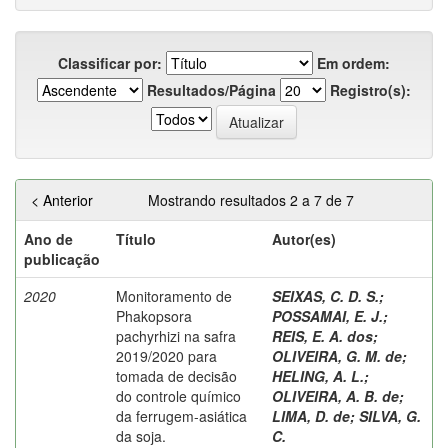
Classificar por:
Em ordem:
Resultados/Página
Registro(s):
< Anterior
Mostrando resultados 2 a 7 de 7
Ano de
Título
Autor(es)
publicação
2020
Monitoramento de
SEIXAS, C. D. S.
;
Phakopsora
POSSAMAI, E. J.
;
pachyrhizi na safra
REIS, E. A. dos
;
2019/2020 para
OLIVEIRA, G. M. de
;
tomada de decisão
HELING, A. L.
;
do controle químico
OLIVEIRA, A. B. de
;
da ferrugem-asiática
LIMA, D. de
;
SILVA, G.
da soja.
C.