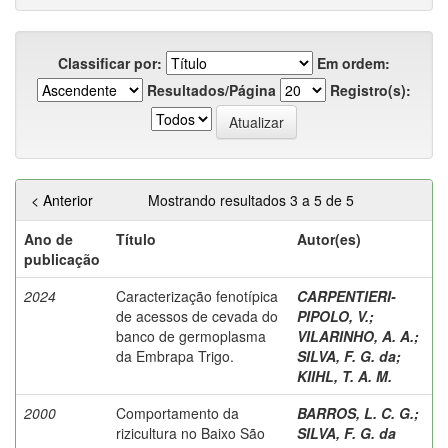
Classificar por:
Em ordem:
Resultados/Página
Registro(s):
< Anterior
Mostrando resultados 3 a 5 de 5
Ano de
Título
Autor(es)
publicação
2024
Caracterização fenotípica
CARPENTIERI-
de acessos de cevada do
PIPOLO, V.
;
banco de germoplasma
VILARINHO, A. A.
;
da Embrapa Trigo.
SILVA, F. G. da
;
KIIHL, T. A. M.
2000
Comportamento da
BARROS, L. C. G.
;
rizicultura no Baixo São
SILVA, F. G. da