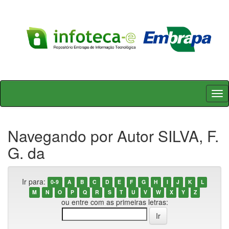
Skip
navigation
Navegando por Autor SILVA, F.
G. da
Ir para:
0-9
A
B
C
D
E
F
G
H
I
J
K
L
M
N
O
P
Q
R
S
T
U
V
W
X
Y
Z
ou entre com as primeiras letras: