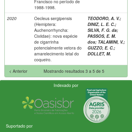
Francisco no período de
1988-1998.
2020
Oecleus sergipensis
TEODORO, A. V.
;
(Hemiptera:
DINIZ, L. E. C.
;
Auchenorrhyncha:
SILVA, F. G. da
;
Cixiidae): nova espécie
PASSOS, E. M.
de cigarrinha
dos
;
TALAMINI, V.
;
potencialmente vetora do
GUZZO, E. C.
;
amarelecimento letal do
DOLLET, M.
coqueiro.
< Anterior
Mostrando resultados 3 a 5 de 5
Indexado por
Suportado por