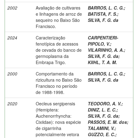
2002
Avaliação de cultivares
BARROS, L. C. G.
;
e linhagens de arroz de
BATISTA, F. S.
;
sequeiro no Baixo São
SILVA, F. G. da
Francisco.
2024
Caracterização
CARPENTIERI-
fenotípica de acessos
PIPOLO, V.
;
de cevada do banco de
VILARINHO, A. A.
;
germoplasma da
SILVA, F. G. da
;
Embrapa Trigo.
KIIHL, T. A. M.
2000
Comportamento da
BARROS, L. C. G.
;
rizicultura no Baixo São
SILVA, F. G. da
Francisco no período
de 1988-1998.
2020
Oecleus sergipensis
TEODORO, A. V.
;
(Hemiptera:
DINIZ, L. E. C.
;
Auchenorrhyncha:
SILVA, F. G. da
;
Cixiidae): nova espécie
PASSOS, E. M. dos
;
de cigarrinha
TALAMINI, V.
;
potencialmente vetora
GUZZO, E. C.
;