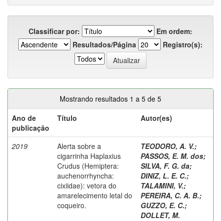
Classificar por:
Em ordem:
Resultados/Página
Registro(s):
Mostrando resultados 1 a 5 de 5
Ano de
Título
Autor(es)
publicação
2019
Alerta sobre a
TEODORO, A. V.
;
cigarrinha Haplaxius
PASSOS, E. M. dos
;
Crudus (Hemiptera:
SILVA, F. G. da
;
auchenorrhyncha:
DINIZ, L. E. C.
;
cixiidae): vetora do
TALAMINI, V.
;
amarelecimento letal do
PEREIRA, C. A. B.
;
coqueiro.
GUZZO, E. C.
;
DOLLET, M.