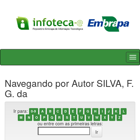
Skip
navigation
Navegando por Autor SILVA, F.
G. da
Ir para:
0-9
A
B
C
D
E
F
G
H
I
J
K
L
M
N
O
P
Q
R
S
T
U
V
W
X
Y
Z
ou entre com as primeiras letras: