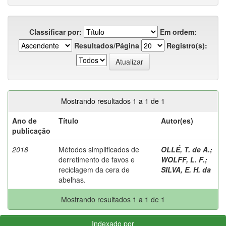
Classificar por:
Em ordem:
Resultados/Página
Registro(s):
Mostrando resultados 1 a 1 de 1
Ano de
Título
Autor(es)
publicação
2018
Métodos simplificados de
OLLÉ, T. de A.
;
derretimento de favos e
WOLFF, L. F.
;
reciclagem da cera de
SILVA, E. H. da
abelhas.
Mostrando resultados 1 a 1 de 1
Indexado por