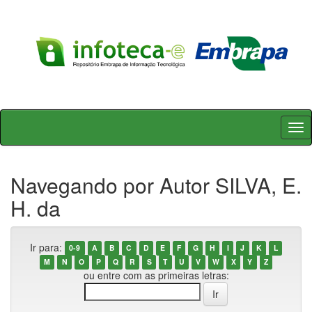
Skip
navigation
Navegando por Autor SILVA, E.
H. da
Ir para:
0-9
A
B
C
D
E
F
G
H
I
J
K
L
M
N
O
P
Q
R
S
T
U
V
W
X
Y
Z
ou entre com as primeiras letras: