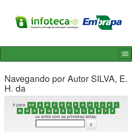
Skip
navigation
Navegando por Autor SILVA, E.
H. da
Ir para:
0-9
A
B
C
D
E
F
G
H
I
J
K
L
M
N
O
P
Q
R
S
T
U
V
W
X
Y
Z
ou entre com as primeiras letras: