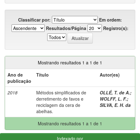
Classificar por:
Em ordem:
Resultados/Página
Registro(s):
Mostrando resultados 1 a 1 de 1
Ano de
Título
Autor(es)
publicação
2018
Métodos simplificados de
OLLÉ, T. de A.
;
derretimento de favos e
WOLFF, L. F.
;
reciclagem da cera de
SILVA, E. H. da
abelhas.
Mostrando resultados 1 a 1 de 1
Indexado por