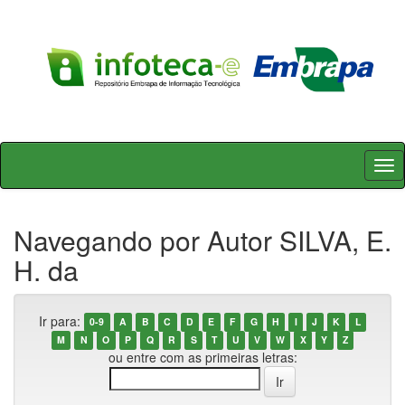
Skip
navigation
Navegando por Autor SILVA, E.
H. da
Ir para:
0-9
A
B
C
D
E
F
G
H
I
J
K
L
M
N
O
P
Q
R
S
T
U
V
W
X
Y
Z
ou entre com as primeiras letras: