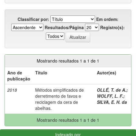
Classificar por:
Em ordem:
Resultados/Página
Registro(s):
Mostrando resultados 1 a 1 de 1
Ano de
Título
Autor(es)
publicação
2018
Métodos simplificados de
OLLÉ, T. de A.
;
derretimento de favos e
WOLFF, L. F.
;
reciclagem da cera de
SILVA, E. H. da
abelhas.
Mostrando resultados 1 a 1 de 1
Indexado por