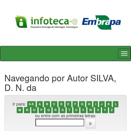
Skip
navigation
Navegando por Autor SILVA,
D. N. da
Ir para:
0-9
A
B
C
D
E
F
G
H
I
J
K
L
M
N
O
P
Q
R
S
T
U
V
W
X
Y
Z
ou entre com as primeiras letras: