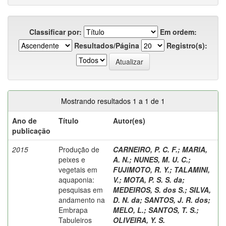
Classificar por:
Em ordem:
Resultados/Página
Registro(s):
Mostrando resultados 1 a 1 de 1
Ano de
Título
Autor(es)
publicação
2015
Produção de
CARNEIRO, P. C. F.
;
MARIA,
peixes e
A. N.
;
NUNES, M. U. C.
;
vegetais em
FUJIMOTO, R. Y.
;
TALAMINI,
aquaponia:
V.
;
MOTA, P. S. S. da
;
pesquisas em
MEDEIROS, S. dos S.
;
SILVA,
andamento na
D. N. da
;
SANTOS, J. R. dos
;
Embrapa
MELO, L.
;
SANTOS, T. S.
;
Tabuleiros
OLIVEIRA, Y. S.