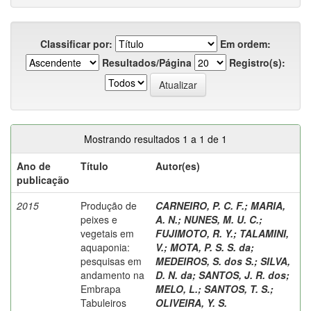
Classificar por:
Em ordem:
Resultados/Página
Registro(s):
Mostrando resultados 1 a 1 de 1
Ano de
Título
Autor(es)
publicação
2015
Produção de
CARNEIRO, P. C. F.
;
MARIA,
peixes e
A. N.
;
NUNES, M. U. C.
;
vegetais em
FUJIMOTO, R. Y.
;
TALAMINI,
aquaponia:
V.
;
MOTA, P. S. S. da
;
pesquisas em
MEDEIROS, S. dos S.
;
SILVA,
andamento na
D. N. da
;
SANTOS, J. R. dos
;
Embrapa
MELO, L.
;
SANTOS, T. S.
;
Tabuleiros
OLIVEIRA, Y. S.