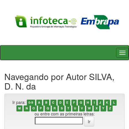
Skip
navigation
Navegando por Autor SILVA,
D. N. da
Ir para:
0-9
A
B
C
D
E
F
G
H
I
J
K
L
M
N
O
P
Q
R
S
T
U
V
W
X
Y
Z
ou entre com as primeiras letras: