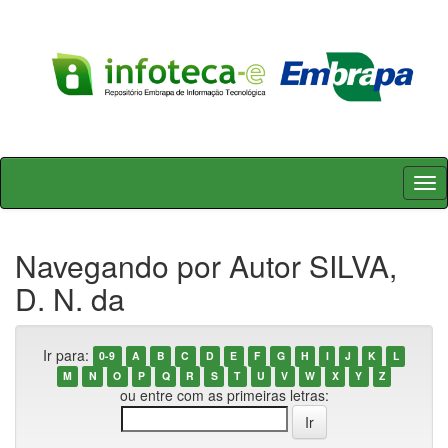
Skip
navigation
Navegando por Autor SILVA,
D. N. da
Ir para:
0-9
A
B
C
D
E
F
G
H
I
J
K
L
M
N
O
P
Q
R
S
T
U
V
W
X
Y
Z
ou entre com as primeiras letras: