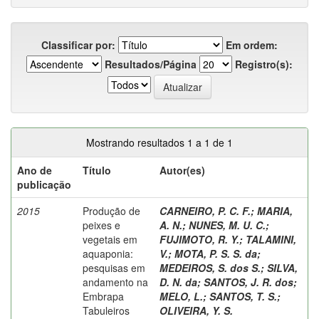
Classificar por:
Em ordem:
Resultados/Página
Registro(s):
Mostrando resultados 1 a 1 de 1
Ano de
Título
Autor(es)
publicação
2015
Produção de
CARNEIRO, P. C. F.
;
MARIA,
peixes e
A. N.
;
NUNES, M. U. C.
;
vegetais em
FUJIMOTO, R. Y.
;
TALAMINI,
aquaponia:
V.
;
MOTA, P. S. S. da
;
pesquisas em
MEDEIROS, S. dos S.
;
SILVA,
andamento na
D. N. da
;
SANTOS, J. R. dos
;
Embrapa
MELO, L.
;
SANTOS, T. S.
;
Tabuleiros
OLIVEIRA, Y. S.