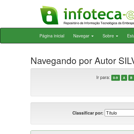
Skip
Página inicial
Navegar
Sobre
Est
navigation
Navegando por Autor SILV
Ir para:
0-9
A
B
Classificar por: