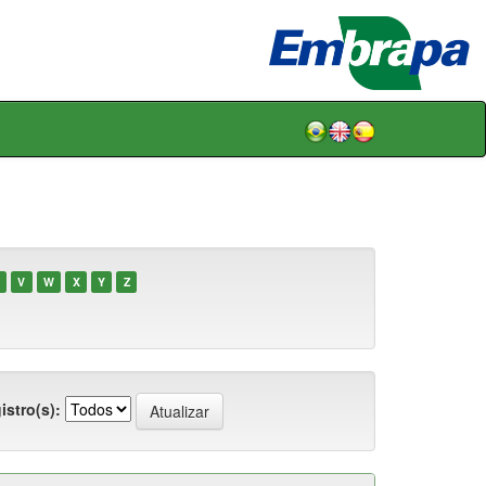
V
W
X
Y
Z
istro(s):