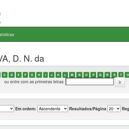
atísticas
A, D. N. da
C
D
E
F
G
H
I
J
K
L
M
N
O
P
Q
R
S
T
U
ou entre com as primeiras letras:
Em ordem:
Resultados/Página
Reg