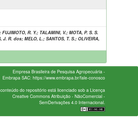
;
FUJIMOTO, R. Y.
;
TALAMINI, V.
;
MOTA, P. S. S.
 J. R. dos
;
MELO, L.
;
SANTOS, T. S.
;
OLIVEIRA,
Empresa Brasileira de Pesquisa Agropecuária -
Embrapa
SAC:
https://www.embrapa.br/fale-conosco
conteúdo do repositório está licenciado sob a Licença
Creative Commons
Atribuição - NãoComercial -
SemDerivações 4.0 Internacional.