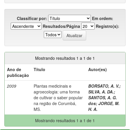
Classificar por:
Em ordem:
Resultados/Página
Registro(s):
Mostrando resultados 1 a 1 de 1
Ano de
Título
Autor(es)
publicação
2009
Plantas medicinais e
BORSATO, A. V.
;
agroecologia: uma forma
SILVA, A. DA.
;
de cultivar o saber popular
SANTOS, A. G.
na região de Corumbá,
dos
;
JORGE, M.
MS.
H. A.
Mostrando resultados 1 a 1 de 1