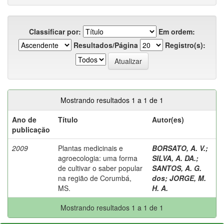
Classificar por:
Em ordem:
Resultados/Página
Registro(s):
Mostrando resultados 1 a 1 de 1
Ano de
Título
Autor(es)
publicação
2009
Plantas medicinais e
BORSATO, A. V.
;
agroecologia: uma forma
SILVA, A. DA.
;
de cultivar o saber popular
SANTOS, A. G.
na região de Corumbá,
dos
;
JORGE, M.
MS.
H. A.
Mostrando resultados 1 a 1 de 1