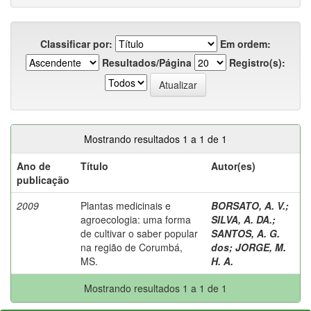
Classificar por:
Em ordem:
Resultados/Página
Registro(s):
Mostrando resultados 1 a 1 de 1
Ano de
Título
Autor(es)
publicação
2009
Plantas medicinais e
BORSATO, A. V.
;
agroecologia: uma forma
SILVA, A. DA.
;
de cultivar o saber popular
SANTOS, A. G.
na região de Corumbá,
dos
;
JORGE, M.
MS.
H. A.
Mostrando resultados 1 a 1 de 1