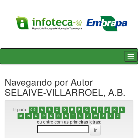
Skip
navigation
Navegando por Autor
SELAIVE-VILLARROEL, A.B.
Ir para:
0-9
A
B
C
D
E
F
G
H
I
J
K
L
M
N
O
P
Q
R
S
T
U
V
W
X
Y
Z
ou entre com as primeiras letras: