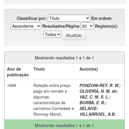
Classificar por:
Em ordem:
Resultados/Página
Registro(s):
Mostrando resultados 1 a 1 de 1
Ano de
Título
Autor(es)
publicação
1988
Relação entre preço
PONZONI-REY, R. W.
;
pago em remate e
OLIVEIRA, N. M. de
;
algumas
VAZ, C. M. S. L.
;
características de
BORBA, E. R.
;
carneiros Corriedale e
SELAIVE-
Romney Marsh.
VILLARROEL, A.B.
Mostrando resultados 1 a 1 de 1