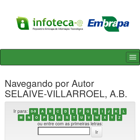
Skip
navigation
Navegando por Autor
SELAIVE-VILLARROEL, A.B.
Ir para:
0-9
A
B
C
D
E
F
G
H
I
J
K
L
M
N
O
P
Q
R
S
T
U
V
W
X
Y
Z
ou entre com as primeiras letras: