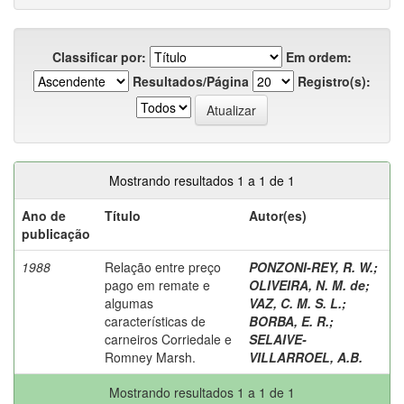
Classificar por:
Em ordem:
Resultados/Página
Registro(s):
Mostrando resultados 1 a 1 de 1
Ano de
Título
Autor(es)
publicação
1988
Relação entre preço
PONZONI-REY, R. W.
;
pago em remate e
OLIVEIRA, N. M. de
;
algumas
VAZ, C. M. S. L.
;
características de
BORBA, E. R.
;
carneiros Corriedale e
SELAIVE-
Romney Marsh.
VILLARROEL, A.B.
Mostrando resultados 1 a 1 de 1