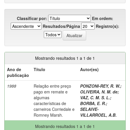
Classificar por:
Em ordem:
Resultados/Página
Registro(s):
Mostrando resultados 1 a 1 de 1
Ano de
Título
Autor(es)
publicação
1988
Relação entre preço
PONZONI-REY, R. W.
;
pago em remate e
OLIVEIRA, N. M. de
;
algumas
VAZ, C. M. S. L.
;
características de
BORBA, E. R.
;
carneiros Corriedale e
SELAIVE-
Romney Marsh.
VILLARROEL, A.B.
Mostrando resultados 1 a 1 de 1