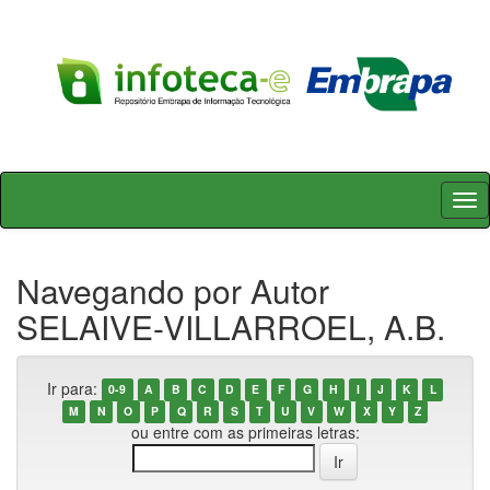
Skip
navigation
Navegando por Autor
SELAIVE-VILLARROEL, A.B.
Ir para:
0-9
A
B
C
D
E
F
G
H
I
J
K
L
M
N
O
P
Q
R
S
T
U
V
W
X
Y
Z
ou entre com as primeiras letras: